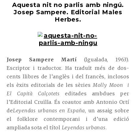
NIT
Aquesta nit no parlis amb ningú.
NO
Josep Sampere. Editorial Males
PARLIS
Herbes.
AMB
NINGÚ
Josep Sampere Martí
(Igualada, 1963).
Escriptor i traductor. Ha traduït més de dos-
cents llibres de l’anglès i del francès, inclosos
els èxits editorials de les sèries
Molly Moon i
El Capità Calçotets
editades ambdues per
l’Editorial Cruïlla. És coautor amb Antonio Ortí
de
Leyendas urbanas en España
, un assaig sobre
el folklore contemporani i d’una edició
ampliada sota el títol
Leyendas urbanas
.