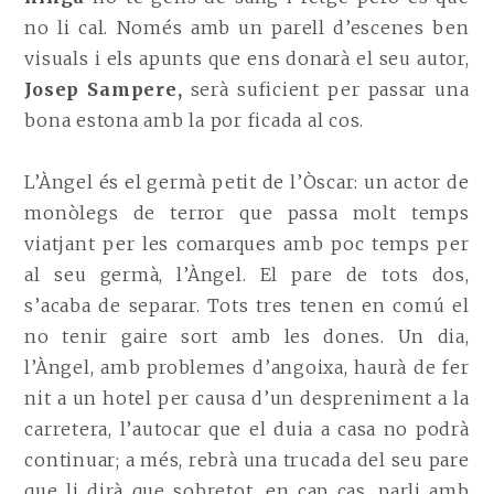
no li cal. Només amb un parell d’escenes ben
visuals i els apunts que ens donarà el seu autor,
Josep Sampere,
serà
suficient
per passar una
bona estona amb la por ficada al cos.
L’Àngel és el germà petit de l’Òscar: un actor de
monòlegs de terror que passa molt temps
viatjant per les comarques amb poc temps per
al seu germà, l’Àngel. El pare de tots dos,
s’acaba de separar. Tots tres tenen en comú el
no tenir gaire sort amb les dones. Un dia,
l’Àngel, amb problemes d’angoixa, haurà de fer
nit a un hotel per causa d’un despreniment a la
carretera, l’autocar que el duia a casa no podrà
continuar; a més, rebrà una trucada del seu pare
que li dirà que sobretot, en cap cas, parli amb