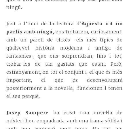
ningú.
Just a l’inici de la lectura d’
Aquesta nit no
parlis amb ningú,
ens trobarem, curiosament,
amb un parell de clixés -els més típics de
qualsevol història moderna i antiga de
fantasmes-, que ens sorprendran, fins i tot,
trobar-los de tan gastats que estan. Però,
estranyament, en tot el conjunt i, el que és més
important, el que es desenvoluparà
posteriorment a la novel·la, funcionen i tenen
el seu perquè.
Josep Sampere
ha creat una novel·la de
misteri ben enquadrada, amb una trama sòlida i
amb una evolució molt bona. De fet, els