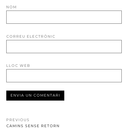
NOM
CORREU ELECTRÒNIC
LLOC WEB
NAVEGACIÓ
PREVIOUS
PREVIOUS
CAMINS SENSE RETORN