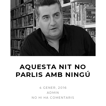
AQUESTA NIT NO
PARLIS AMB NINGÚ
POSTED
4 GENER, 2016
ON
AUTHOR
ADMIN
A
NO HI HA COMENTARIS
AQUESTA