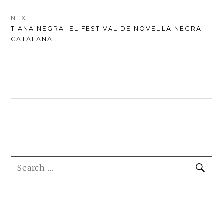
D'ENTRADES
POST:
NEXT
NEXT
TIANA NEGRA: EL FESTIVAL DE NOVEL·LA NEGRA
POST:
CATALANA
FOOTER
SEARCH
SE
SIDEBAR
FOR: