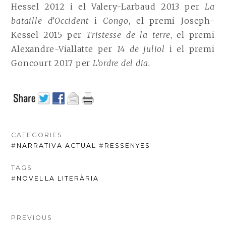
Hessel 2012 i el Valery-Larbaud 2013 per
La
bataille d’Occident
i
Congo
, el premi Joseph-
Kessel 2015 per
Tristesse de la terre
, el premi
Alexandre-Viallatte per
14 de juliol
i el premi
Goncourt 2017 per
L’ordre del dia.
CATEGORIES
#
NARRATIVA ACTUAL
#
RESSENYES
TAGS
#
NOVEL·LA LITERÀRIA
NAVEGACIÓ
PREVIOUS