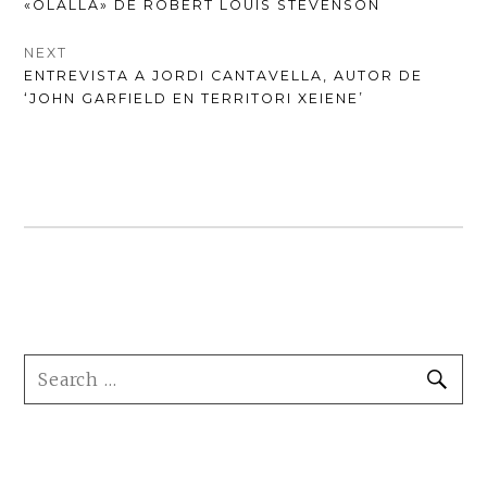
PREVIOUS
«OLALLA» DE ROBERT LOUIS STEVENSON
D'ENTRADES
POST:
NEXT
NEXT
ENTREVISTA A JORDI CANTAVELLA, AUTOR DE
POST:
‘JOHN GARFIELD EN TERRITORI XEIENE’
FOOTER
SEARCH
SE
SIDEBAR
FOR: