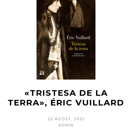
«TRISTESA DE LA
TERRA», ÉRIC VUILLARD
POSTED
22 AGOST, 2021
ON
AUTHOR
ADMIN