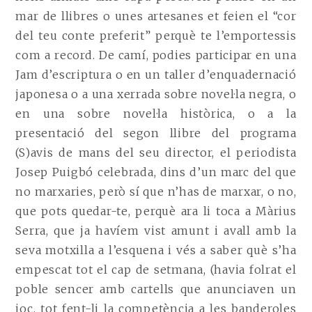
mar de llibres o unes artesanes et feien el “cor
del teu conte preferit” perquè te l’emportessis
com a record. De camí, podies participar en una
Jam d’escriptura o en un taller d’enquadernació
japonesa o a una xerrada sobre novel·la negra, o
en una sobre novel·la històrica, o a la
presentació del segon llibre del programa
(S)avis de mans del seu director, el periodista
Josep Puigbó celebrada, dins d’un marc del que
no marxaries, però sí que n’has de marxar, o no,
que pots quedar-te, perquè ara li toca a Màrius
Serra, que ja havíem vist amunt i avall amb la
seva motxilla a l’esquena i vés a saber què s’ha
empescat tot el cap de setmana, (havia folrat el
poble sencer amb cartells que anunciaven un
joc, tot fent-li la competència a les banderoles