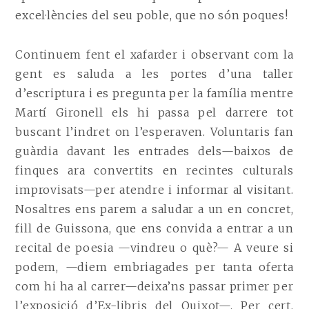
excel·lències del seu poble, que no són poques!
Continuem fent el xafarder i observant com la
gent es saluda a les portes d’una taller
d’escriptura i es pregunta per la família mentre
Martí Gironell els hi passa pel darrere tot
buscant l’indret on l’esperaven. Voluntaris fan
guàrdia davant les entrades dels—baixos de
finques ara convertits en recintes culturals
improvisats—per atendre i informar al visitant.
Nosaltres ens parem a saludar a un en concret,
fill de Guissona, que ens convida a entrar a un
recital de poesia —vindreu o què?— A veure si
podem, —diem embriagades per tanta oferta
com hi ha al carrer—deixa’ns passar primer per
l’exposició d’Ex-libris del Quixot—. Per cert,