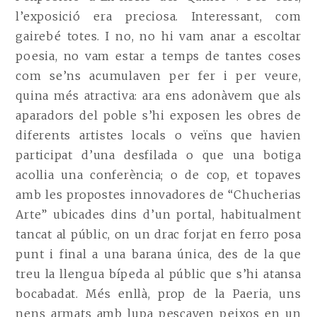
l’exposició era preciosa. Interessant, com
gairebé totes. I no, no hi vam anar a escoltar
poesia, no vam estar a temps de tantes coses
com se’ns acumulaven per fer i per veure,
quina més atractiva: ara ens adonàvem que als
aparadors del poble s’hi exposen les obres de
diferents artistes locals o veïns que havien
participat d’una desfilada o que una botiga
acollia una conferència; o de cop, et topaves
amb les propostes innovadores de “Chucherias
Arte” ubicades dins d’un portal, habitualment
tancat al públic, on un drac forjat en ferro posa
punt i final a una barana única, des de la que
treu la llengua bípeda al públic que s’hi atansa
bocabadat. Més enllà, prop de la Paeria, uns
nens armats amb lupa pescaven peixos en un