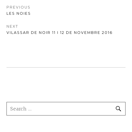
NAVEGACIÓ
PREVIOUS
PREVIOUS
LES NOIES
D'ENTRADES
POST:
NEXT
NEXT
VILASSAR DE NOIR 11 I 12 DE NOVEMBRE 2016
POST:
FOOTER
SEARCH
SE
SIDEBAR
FOR: