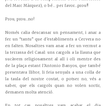
del Marc Màrquez), o bé… per favor…prou!!
Prou, prou…no!
Només calia descansar un pensament, i anar a
fer un “tantu” que d’establiments a Cervera no
en falten. Nosaltres vam anar a fer un vermut a
la terrassa del Casal: uns cargols a la llauna que
sucàvem religiosament al all i oli mentre des
de la plaça estant l’Antonio Banyos, que també
presentava llibre, li feia senyals a una colla de
la taula del nostre costat, o potser no, vés a
saber, que els cargols quan no volen sortir,
demanen molta atenció.
En tot cas nosaltres vam acabar el dia