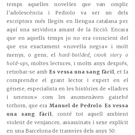
temps aquelles novel·les que van omplir
l’adolescència i Pedrolo va ser un dels
escriptors més llegits en llengua catalana per
aquí una servidora amant de la ficció. Encara
que en aquells temps jo no era conscient del
que era exactament «novel·la negra» i molt
menys, o gens, el
hard-boilded, crook story o
hold-ups,
moltes lectures, i molts anys després,
retrobar-se amb
Es vessa una sang fàcil
, et fa
comprendre el grant lector i expert en el
gènere, especialista en les històries de «lladres
i serenos» com les anomenàven gairebé
tothom, que era
Manuel de Pedrolo
.
Es vessa
una sang fàcil
, conté tot aquell ambient
violent de venjances, assassinats i sexe explícit
en una Barcelona de tramvies dels anys 50: