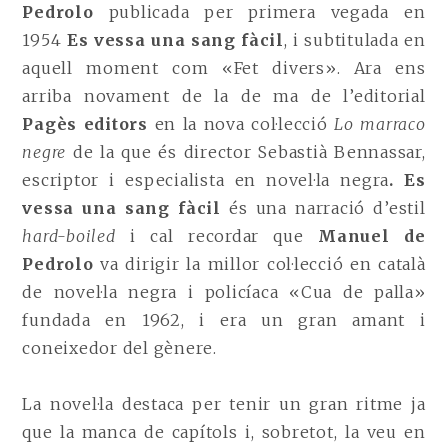
Pedrolo
publicada per primera vegada en
1954
Es vessa una sang fàcil
,
i
subtitulada en
aquell moment com «Fet divers». Ara ens
arriba novament de la de ma de l’editorial
Pagès editors
en la nova col·lecció
Lo marraco
negre
de la que és director Sebastià Bennassar,
escriptor i especialista en novel·la negra
. Es
vessa una sang fàcil
és una narració d’estil
hard-boiled
i cal recordar que
Manuel de
Pedrolo
va dirigir la millor col·lecció en català
de novel·la negra i policíaca «Cua de palla»
fundada en 1962, i era un gran amant i
coneixedor del gènere.
La novel·la destaca per tenir un gran ritme ja
que la manca de capítols i, sobretot, la veu en