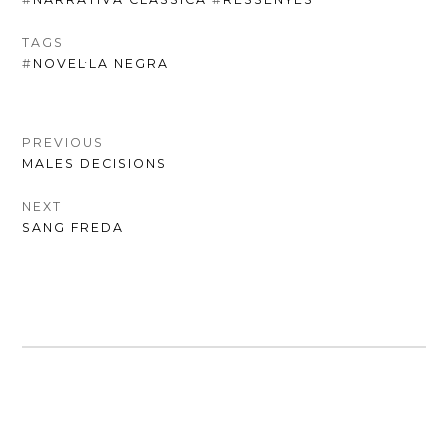
TAGS
#
NOVEL·LA NEGRA
NAVEGACIÓ
PREVIOUS
PREVIOUS
MALES DECISIONS
D'ENTRADES
POST:
NEXT
NEXT
SANG FREDA
POST: