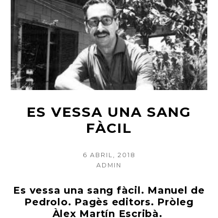
ES VESSA UNA SANG
FÀCIL
POSTED
6 ABRIL, 2018
ON
AUTHOR
ADMIN
Es vessa una sang fàcil. Manuel de
Pedrolo. Pagès editors. Pròleg
Àlex Martín Escribà.