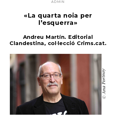
ON
AUTHOR
ADMIN
«La quarta noia per
l’esquerra»
Andreu Martín. Editorial
Clandestina, col·lecció Crims.cat.