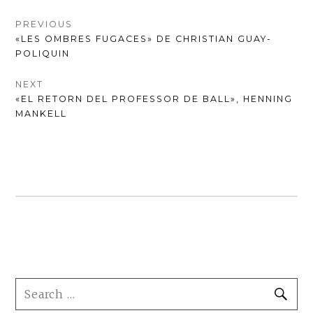
NAVEGACIÓ
PREVIOUS
PREVIOUS
«LES OMBRES FUGACES» DE CHRISTIAN GUAY-
D'ENTRADES
POST:
POLIQUIN
NEXT
NEXT
«EL RETORN DEL PROFESSOR DE BALL», HENNING
POST:
MANKELL
FOOTER
SEARCH
SE
SIDEBAR
FOR: