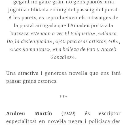
gegant no gaire gran, no gens paorós; una
joguina oblidada en mig del passeig del pecat.
A les parets, es reprodueixen els missatges de
la postal arrugada que l’Amadeu porta a la
butxaca.
«Vengan a ver El Pulguerío», «Blanca
Do, la deslenguada», «¡40 preciosas artistas, 40!»,
«Las Romanitas», «La belleza de Pati y Araceli
González».
Una atractiva i generosa novel·la que ens farà
passar grans estones.
***
Andreu Martín
(1949) és escriptor
especialitzat en novel·la negra i policíaca des