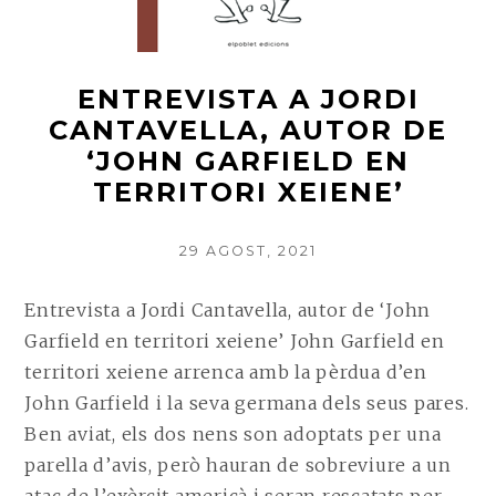
ENTREVISTA A JORDI
CANTAVELLA, AUTOR DE
‘JOHN GARFIELD EN
TERRITORI XEIENE’
POSTED
29 AGOST, 2021
ON
Entrevista a Jordi Cantavella, autor de ‘John
Garfield en territori xeiene’ John Garfield en
territori xeiene arrenca amb la pèrdua d’en
John Garfield i la seva germana dels seus pares.
Ben aviat, els dos nens son adoptats per una
parella d’avis, però hauran de sobreviure a un