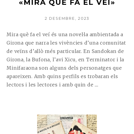
«MIRA QUÈ FA EL VEÍ»
POSTED
2 DESEMBRE, 2023
ON
Mira què fa el veí és una novel·la ambientada a
Girona que narra les vivències d’una comunitat
de veïns d’allò més particular. En Sandokan de
Girona, la Bufona, l’avi Xicu, en Terminator i la
Minifaraona son alguns dels personatges que
apareixen. Amb quins perfils es trobaran els
CONTINUE
lectors i les lectores i amb quin de
…
READING
ENTREVIST
A
CARLES
PELLICER,