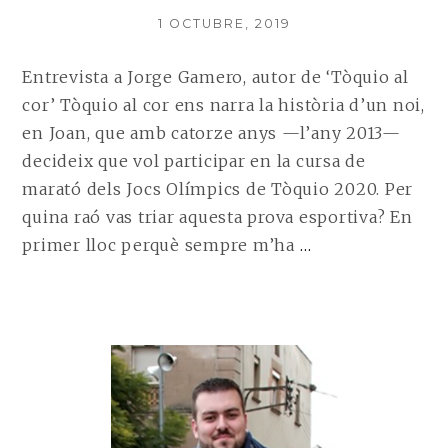
POSTED
1 OCTUBRE, 2019
ON
Entrevista a Jorge Gamero, autor de ‘Tòquio al
cor’ Tòquio al cor ens narra la història d’un noi,
en Joan, que amb catorze anys —l’any 2013—
decideix que vol participar en la cursa de
marató dels Jocs Olímpics de Tòquio 2020. Per
quina raó vas triar aquesta prova esportiva? En
CONTINUE
primer lloc perquè sempre m’ha
…
READING
ENTREVISTA
A
JORGE
GAMERO,
AUTOR
DE