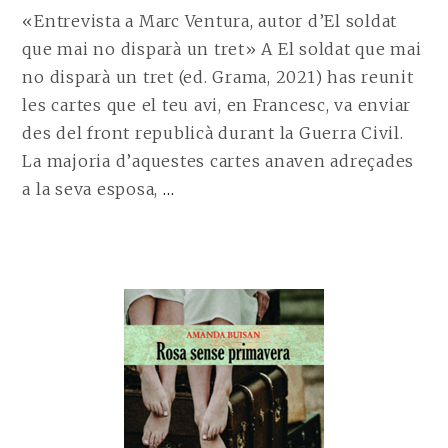
«Entrevista a Marc Ventura, autor d’El soldat
que mai no disparà un tret» A El soldat que mai
no disparà un tret (ed. Grama, 2021) has reunit
les cartes que el teu avi, en Francesc, va enviar
des del front republicà durant la Guerra Civil.
La majoria d’aquestes cartes anaven adreçades
CONTINUE
a la seva esposa,
…
READING
ENTREVISTA
A
MARC
VENTURA,
AUTOR
D’EL
SOLDAT
QUE