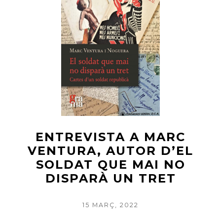
AUTOR
DE
«MIRA
QUÈ
FA
EL
VEÍ»
ENTREVISTA A MARC
VENTURA, AUTOR D’EL
SOLDAT QUE MAI NO
DISPARÀ UN TRET
POSTED
15 MARÇ, 2022
ON