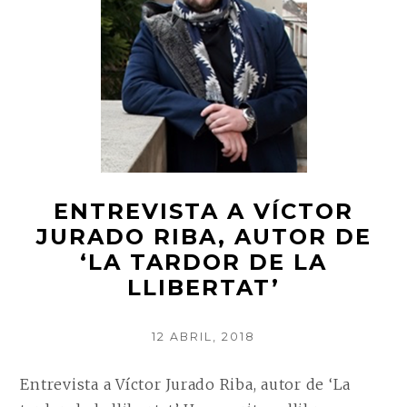
‘TÒQUIO
AL
COR’
ENTREVISTA A VÍCTOR
JURADO RIBA, AUTOR DE
‘LA TARDOR DE LA
LLIBERTAT’
POSTED
12 ABRIL, 2018
ON
Entrevista a Víctor Jurado Riba, autor de ‘La