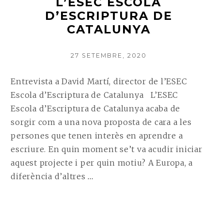
L’ESEC ESCOLA
D’ESCRIPTURA DE
CATALUNYA
POSTED
27 SETEMBRE, 2020
ON
Entrevista a David Martí, director de l’ESEC
Escola d’Escriptura de Catalunya L’ESEC
Escola d’Escriptura de Catalunya acaba de
sorgir com a una nova proposta de cara a les
persones que tenen interès en aprendre a
escriure. En quin moment se’t va acudir iniciar
aquest projecte i per quin motiu? A Europa, a
CONTINUE
diferència d’altres
…
READING
ENTREVISTA
A