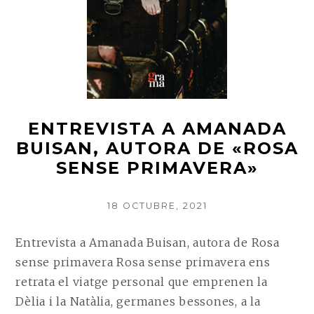
MAI
NO
DISPARÀ
UN
TRET
ENTREVISTA A AMANADA
BUISAN, AUTORA DE «ROSA
SENSE PRIMAVERA»
POSTED
18 OCTUBRE, 2021
ON
Entrevista a Amanada Buisan, autora de Rosa
sense primavera Rosa sense primavera ens
retrata el viatge personal que emprenen la
Dèlia i la Natàlia, germanes bessones, a la