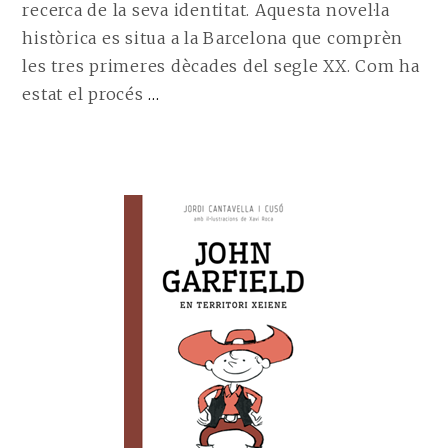
recerca de la seva identitat. Aquesta novel·la
històrica es situa a la Barcelona que comprèn
les tres primeres dècades del segle XX. Com ha
CONTINUE
estat el procés
…
READING
ENTREVISTA
A
AMANADA
BUISAN,
AUTORA
DE
«ROSA
SENSE
PRIMAVERA»