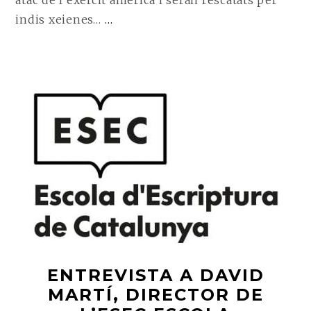
atac de l’exèrcit americà i seran rescatats per
CONTINUE
indis xeienes…
…
READING
ENTREVISTA
A
JORDI
CANTAVELLA,
AUTOR
DE
‘JOHN
GARFIELD
EN
TERRITORI
XEIENE’
ENTREVISTA A DAVID
MARTÍ, DIRECTOR DE