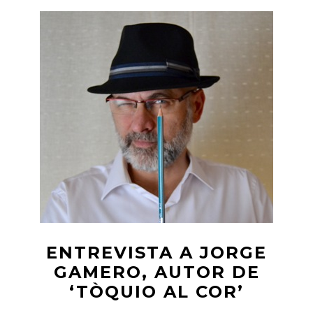
DAVID
MARTÍ,
DIRECTOR
DE
L’ESEC
ESCOLA
D’ESCRIPTURA
DE
CATALUNYA
ENTREVISTA A JORGE
GAMERO, AUTOR DE
‘TÒQUIO AL COR’